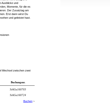
e Ausblicke und
den, Momente, für die es
ieren.
Der Zusatztag
am
men.
Erst dann
wirst
Du
esehen und geleistet hast.
ensionen
ahl Wechsel zwischen zwei
Buchungsnr.
StAGa160703
StAGa160724
Buchen
>