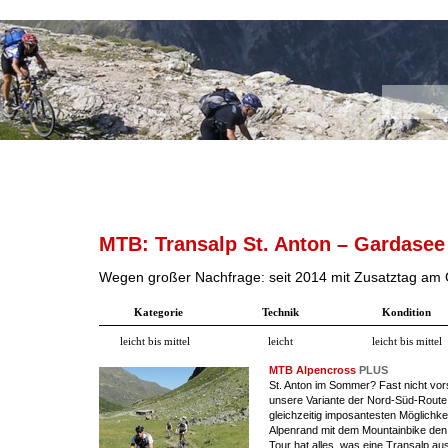
MTB: Transalp St. Anton – Gardase
Wegen großer Nachfrage: seit 2014 mit Zusatztag am
Kategorie
Technik
Kondition
leicht bis mittel
leicht
leicht bis mittel
MTB Alpencross
PLUS
St. Anton im Sommer? Fast nicht vorst
unsere Variante der Nord-Süd-Route,
gleichzeitig imposantesten Möglichke
Alpenrand mit dem Mountainbike den
Tour hat alles, was eine Transalp ausm