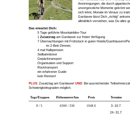
Anstrengungen, die durch gigantisch
unvergessliche Momente gekrönt wer
sich lohnt, Monate im Voraus zu train
Gardasee
lässt Dich
„richtig
”
ankom
allmählich verstehen, was Du alles g
Das erwartet Dich:
5 Tage geführte Mountainbike-Tour
1
Zusatztag
am Gardasee zur freien Verfügung
7 Übernachtungen mit Frühstück in guten Hotels/Gasthäusern/P
im 2-Bett-Zimmer,
4 mal Halbpension
Seilbahnticket
Gepäcktransport
Organisation und Support
Rücktransport
ein erfahrener Guide
kein Rennen!
PLUS
: Zusatztag am Gardasee!
UND
: Bei ausreichender Teilnehmerz
Schwierigkeitsgraden möglich.
Tage/
Etappen
Höhenmeter/km
Preis
Termine
8 / 5
6300 / 330
1048 €
3.-10.7.
24.-31.7.