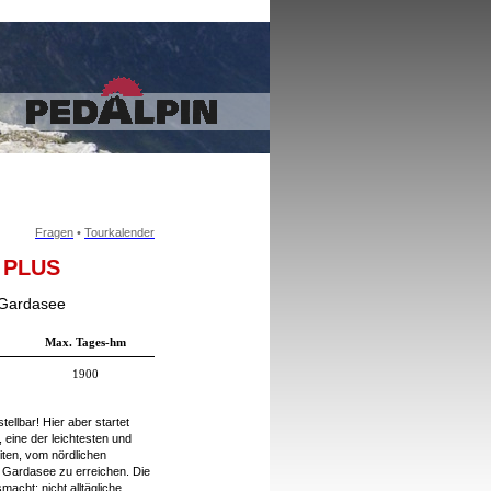
Fragen
•
Tourkalender
e PLUS
 Gardasee
Max. Tages-hm
1900
ellbar! Hier aber startet
 eine der leichtesten und
iten, vom nördlichen
 Gardasee zu erreichen. Die
acht: nicht alltäg­liche