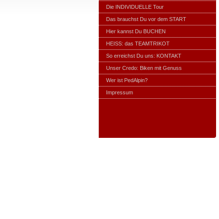
Die INDIVIDUELLE Tour
Das brauchst Du vor dem START
Hier kannst Du BUCHEN
HEISS: das TEAMTRIKOT
So erreichst Du uns: KONTAKT
Unser Credo: Biken mit Genuss
Wer ist PedAlpin?
Impressum