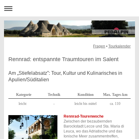
Fragen
•
Tourkalender
Rennrad: entspannte Traumtouren im Salent
Am „Stiefelabsatz”: Tour, Kultur und Kulinarisches in
Apulien/Süditalien
Kategorie
Technik
Kondition
Max. Tages-km
leicht
-
leicht bis mittel
ca. 110
Rennrad-Tourenwoche
Zwischen der
bezaubernden
Barockstadt
Lecce und Sta. Maria di
Leuca, wo das Adriatische und das
Ionische Meer zusammentreffen,