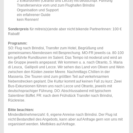
2 Exkursionen (Otranto und Lecce) mit deutschspr. Führung
Transferservice vom und zum Flughafen Brindisi
Organisation und Support
ein erfahrener Guide
kein Rennen!
Sonderpreis
für mitreis(s)ende aber nicht bikende PartnerInnen: 100 €
Rabatt!
Programm:
SO: Flug nach Brindisi, Transfer zum Hotel, Begrüßung und
gemeinsames Abendessen mit Besprechung. MO-FR jeweils ca. 80-100
km geführte Rundtouren im Salent. Das Tempo ist moderat und wird an
die Gruppe jeweils angepasst. Wir kommen u. a. nach Otranto, S. Maria
di Leuca, Gallipoli und Lecce. Wir sehen das Land von Oliven und Wein
zwischen den Küsten zweier Meere. Nachmittags Chillen in der
Masseria. Die Touren sind zum größten Teil auf verkehrsarmen
Nebenstrecken geplant. Die Kultur kommt auf keinen Fall zu kurz: Zwei
Bus-Exkursionen führen uns nach Lecce und Otranto, jeweils mit
deutschsprachiger Führung. DO: Abschlussabend mit typischem
Salentiner Büffet. FR: nach dem Frühstück Transfer nach Brindisi,
Rückreise.
Bitte beachten:
Mindestteilnehmerzahl: 6, eigene Anreise nach Brindisi. Der Flug ist
nicht Bestandteil des Angebots, kann aber auf Anfrage gern von uns mit
organisiert werden. Mietbikes auf Anfrage.