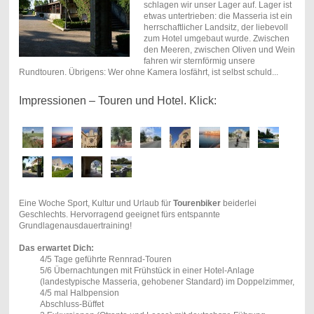
schlagen wir unser Lager auf. Lager ist
etwas untertrieben: die Masseria ist ein
herrschaftlicher Landsitz, der liebevoll
zum Hotel umgebaut wurde. Zwischen
den Meeren, zwischen Oliven und Wein
fahren wir sternförmig unsere
Rundtouren. Übrigens: Wer ohne Kamera losfährt, ist selbst schuld...
Impressionen – Touren und Hotel. Klick:
Eine Woche Sport, Kultur und Urlaub für
Tourenbiker
beiderlei
Geschlechts. Hervorragend geeignet fürs entspannte
Grundlagenausdauertraining!
Das erwartet Dich:
4/5 Tage geführte Rennrad-Touren
5/6 Übernachtungen mit Frühstück in einer Hotel-Anlage
(landestypische Masseria, gehobener Standard) im Doppelzimmer,
4/5 mal Halbpension
Abschluss-Büffet