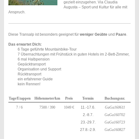
gezielt einzugehen. Via Claudia
Augusta – Sport und Kultur für alle mit
Anspruch.
Diese Transalp ist besonders geeignet für
weniger Geübte
und
Paare
.
Das erwartet Dich:
6 Tage geführte Mountainbike-Tour
7 Übernachtungen mit Frühstück in guten Hotels im 2-Bett-Zimmer,
6 mal Halbpension
Gepäcktransport
Organisation und Support
Rücktransport
ein erfahrener Guide
kein Rennen!
Tage/
Etappen
Höhenmeter/km
Preis
Termin
Buchungsnr.
7 / 6
7500 / 390
1049 €
11.-17.6.
GaGa160611
2.-8.7.
GaGa160702
23.-29.7.
GaGa160723
27.8.-2.9.
GaGa160827