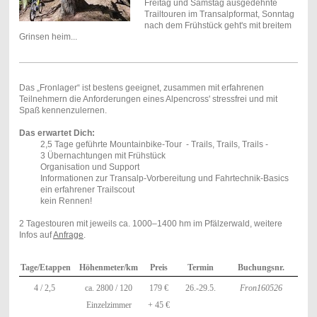
Freitag und Samstag ausgedehnte
Trailtouren im Transalpformat, Sonntag
nach dem Frühstück geht's mit breitem
Grinsen heim...
Das „Fronlager“ ist bestens geeignet, zusammen mit erfahrenen
Teilnehmern die Anforderungen eines Alpencross' stressfrei und mit
Spaß kennenzulernen.
Das erwartet Dich:
2,5 Tage geführte Mountainbike-Tour - Trails, Trails, Trails -
3 Übernachtungen mit Frühstück
Organisation und Support
Informationen zur Transalp-Vorbereitung und Fahrtechnik-Basics
ein erfahrener Trailscout
kein Rennen!
2 Tagestouren mit jeweils ca. 1000–1400 hm im Pfälzerwald, weitere
Infos auf
Anfrage
.
Tage/
Etappen
Höhenmeter/km
Preis
Termin
Buchungsnr.
4 / 2,5
ca. 2800 / 120
179 €
26.-29.5.
Fron160526
Einzelzimmer
+ 45 €