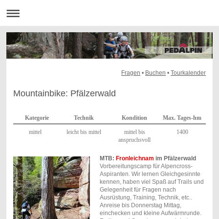
Fragen
•
Buchen
•
Tourkalender
Mountainbike: Pfälzerwald
Kategorie
Technik
Kondition
Max. Tages-hm
mittel
leicht bis mittel
mittel bis
1400
anspruchsvoll
MTB:
Fronleichnam
im Pfälzerwald
Vorbereitungscamp für Alpencross-
Aspiranten. Wir lernen Gleichgesinnte
kennen, haben viel Spaß auf Trails und
Gelegenheit für Fragen nach
Ausrüstung, Training, Technik, etc..
Anreise bis Donnerstag Mittag,
einchecken und kleine Aufwärmrunde.