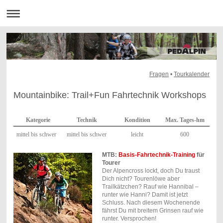
Fragen
•
Tourkalender
Mountainbike: Trail+Fun Fahrtechnik Workshops
Kategorie
Technik
Kondition
Max. Tages-hm
mittel bis schwer
mittel bis schwer
leicht
600
MTB:
Basis-Fahrtechnik-Training
für
Tourer
Der Alpencross lockt, doch Du traust
Dich nicht? Tourenlöwe aber
Trailkätzchen? Rauf wie Hannibal –
runter wie Hanni? Damit ist jetzt
Schluss. Nach diesem Wochenende
fährst Du mit breitem Grinsen rauf wie
runter. Versprochen!