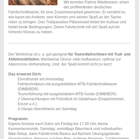
Wir konnten Patrick Wiedemann, einen
der profiliertesten deutschen
Fahrtechniktrainer, für eine Zusammenarbeit gewinnen. Er versteht es
wie kaum ein Anderer, sein Können und seinen Spaß an der Sache
rüber zu bringen. Das Trailparadies Pfälzerwald bildet die Kulisse und
bietet beste Bedingungen, Deine Fahrtechnik mit viel Spaß auf ein
höheres Niveau zu heben.
Der Workshop ist u. a. gut geeignet
für TourenfahrerInnen mit Trail- und
Abfahrtsdefiziten.
Wahlweise Grund- oder Aufbaukurs, optimal zur
Alpencross-Vorbereitung. Und: der Spaß kommt nicht zu kurz!
Das erwartet Dich:
Einrollrunde am Anreisetag
Fahrtechnikkurs mit ausgebildetem MTB-Fahrtechniktrainer
(DIMB/BDR)
Tourenführung mit ausgebildetem MTB-Guide (DIMB/BDR)
2 Übernachtungen mit Frühstück im Gästehaus (Doppelzimmer,
Einzel a.A.)
4-Gänge-Abendmenü am Samstag
Programm:
Eigene Anreise nach Dahn am Freitag bis 17.00 Uhr, kleine
Kennenlernrunde. Samstag: vormittags Bikecheck und individuelles
Bike-Setup, dann Fahrtechnik-Basics auf flachem Übungsgelände.
Grundposition, Balance auf dem Bike, richtiges Bremsen, Trailtechniken,