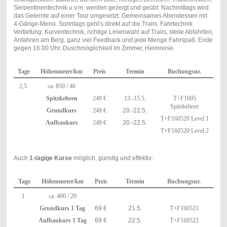
Serpentinentechnik u.v.m. werden gezeigt und geübt. Nachmittags wird
das Gelernte auf einer Tour umgesetzt. Gemeinsames Abendessen mit
4-Gänge-Menü. Sonntags geht’s direkt auf die Trails. Fahrtechnik
Vertiefung: Kurventechnik, richtige Linienwahl auf Trails, steile Abfahrten,
Anfahren am Berg, ganz viel Feedback und jede Menge Fahrspaß. Ende
gegen 16.00 Uhr. Duschmöglichkeit im Zimmer, Heimreise.
Tage
Höhenmeter/km
Preis
Termin
Buchungsnr.
2,5
ca. 850 / 40
Spitzkehren
249 €
13.-15.5.
T+F1605
Spitzkehren
Grundkurs
249 €
20.-22.5.
T+F160520 Level 1
Aufbaukurs
249 €
20.-22.5.
T+F160520 Level 2
Auch
1-tägige Kurse
möglich, günstig und effektiv:
Tage
Höhenmeter/km
Preis
Termin
Buchungsnr.
1
ca. 400 / 20
Grundkurs 1 Tag
69 €
21.5.
T+F160521
Aufbaukurs 1 Tag
69 €
22.5.
T+F160522